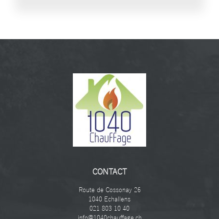
CONTACT
Route de Cossonay 26
1040 Echallens
021 803 10 40
info@1040chauffage.ch